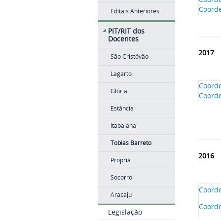
Coord
Editais Anteriores
PIT/RIT dos
Docentes
2017
São Cristóvão
Lagarto
Coorde
Glória
Coord
Estância
Itabaiana
Tobias Barreto
2016
Propriá
Socorro
Coorde
Aracaju
Coord
Legislação