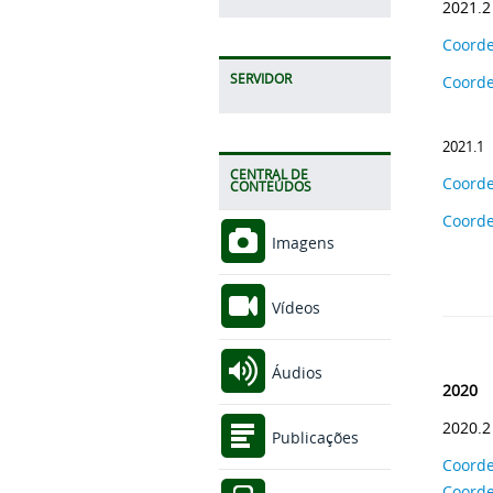
2021.2
Coorde
SERVIDOR
Coord
2021.1
CENTRAL DE
Coord
CONTEÚDOS
Coorde
Imagens
Vídeos
Áudios
2020
2020.
Publicações
Coorde
Coord