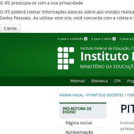
O IFS preocupa-se com a sua privacidade
O IFS poderá coletar informações básicas sobre a(s) visita(s) reali
Dados Pessoais. Ao utilizar este site, você concorda com a coleta
Ciente
Ir para o conteúdo
1
Ir para o menu
2
Ir para a
Instituto Federal de Educação, C
Instituto
MINISTÉRIO DA EDUCAÇ
Webmail
Biblioteca
CPA
Pro
PÁGINA INICIAL
>
PIT/RIT DOS DOCENTES
>
TOB
PI
PRÓ-REITORIA DE
ENSINO
Página Inicial
Publicad
de Fever
Apresentação