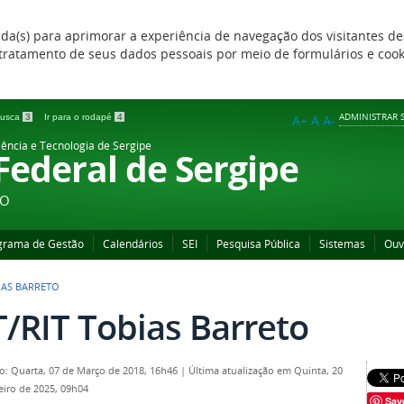
zada(s) para aprimorar a experiência de navegação dos visitantes de
 e tratamento de seus dados pessoais por meio de formulários e coo
ADMINISTRAR S
 busca
3
Ir para o rodapé
4
A+
A
A-
iência e Tecnologia de Sergipe
 Federal de Sergipe
ÃO
grama de Gestão
Calendários
SEI
Pesquisa Pública
Sistemas
Ouv
IAS BARRETO
T/RIT Tobias Barreto
o: Quarta, 07 de Março de 2018, 16h46
|
Última atualização em Quinta, 20
eiro de 2025, 09h04
Sav