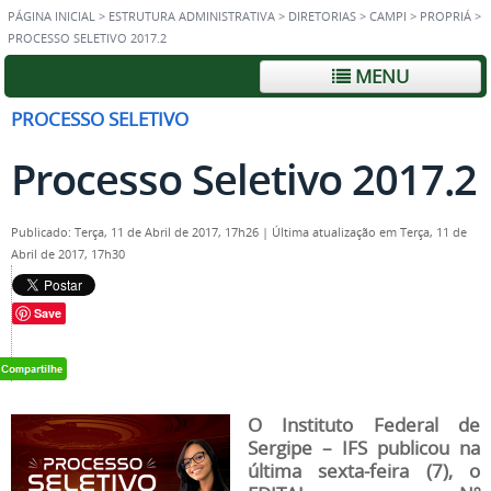
PÁGINA INICIAL
>
ESTRUTURA ADMINISTRATIVA
>
DIRETORIAS
>
CAMPI
>
PROPRIÁ
>
PROCESSO SELETIVO 2017.2
MENU
PROCESSO SELETIVO
Processo Seletivo 2017.2
Publicado: Terça, 11 de Abril de 2017, 17h26
|
Última atualização em Terça, 11 de
Abril de 2017, 17h30
Save
O Instituto Federal de
Sergipe – IFS publicou na
última sexta-feira (7), o