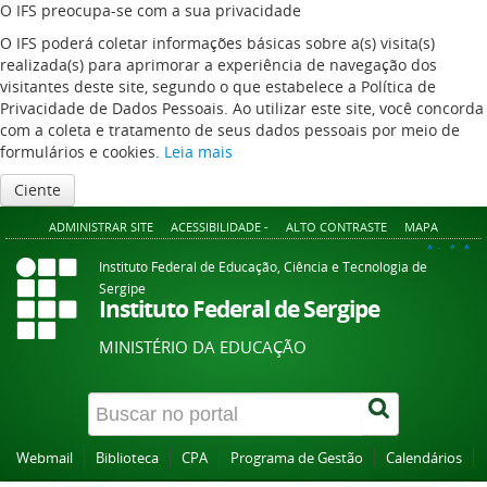
O IFS preocupa-se com a sua privacidade
O IFS poderá coletar informações básicas sobre a(s) visita(s)
realizada(s) para aprimorar a experiência de navegação dos
visitantes deste site, segundo o que estabelece a Política de
Privacidade de Dados Pessoais. Ao utilizar este site, você concorda
com a coleta e tratamento de seus dados pessoais por meio de
formulários e cookies.
Leia mais
Ciente
ADMINISTRAR SITE
ACESSIBILIDADE -
ALTO CONTRASTE
MAPA
A+
A
A-
Instituto Federal de Educação, Ciência e Tecnologia de
Sergipe
Instituto Federal de Sergipe
MINISTÉRIO DA EDUCAÇÃO
Webmail
Biblioteca
CPA
Programa de Gestão
Calendários