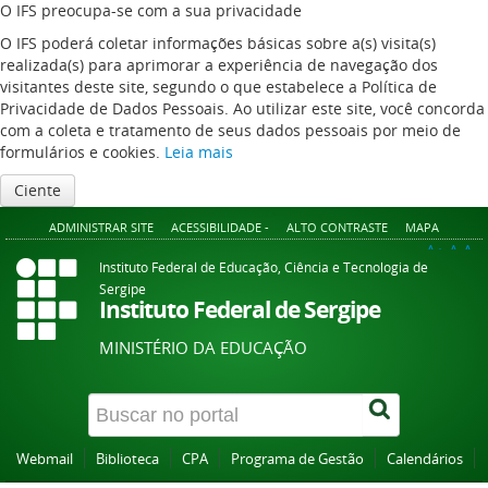
O IFS preocupa-se com a sua privacidade
O IFS poderá coletar informações básicas sobre a(s) visita(s)
realizada(s) para aprimorar a experiência de navegação dos
visitantes deste site, segundo o que estabelece a Política de
Privacidade de Dados Pessoais. Ao utilizar este site, você concorda
com a coleta e tratamento de seus dados pessoais por meio de
formulários e cookies.
Leia mais
Ciente
ADMINISTRAR SITE
ACESSIBILIDADE -
ALTO CONTRASTE
MAPA
A+
A
A-
Instituto Federal de Educação, Ciência e Tecnologia de
Sergipe
Instituto Federal de Sergipe
MINISTÉRIO DA EDUCAÇÃO
Webmail
Biblioteca
CPA
Programa de Gestão
Calendários