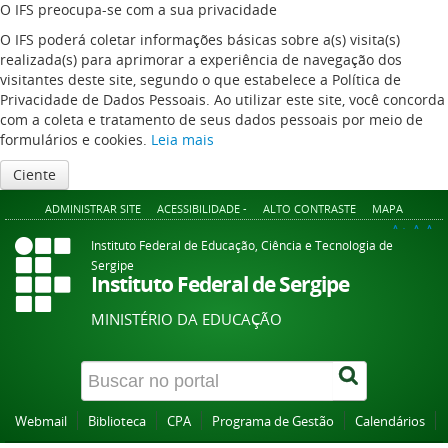
O IFS preocupa-se com a sua privacidade
O IFS poderá coletar informações básicas sobre a(s) visita(s)
realizada(s) para aprimorar a experiência de navegação dos
visitantes deste site, segundo o que estabelece a Política de
Privacidade de Dados Pessoais. Ao utilizar este site, você concorda
com a coleta e tratamento de seus dados pessoais por meio de
formulários e cookies.
Leia mais
Ciente
ADMINISTRAR SITE
ACESSIBILIDADE -
ALTO CONTRASTE
MAPA
A+
A
A-
Instituto Federal de Educação, Ciência e Tecnologia de
Sergipe
Instituto Federal de Sergipe
MINISTÉRIO DA EDUCAÇÃO
Webmail
Biblioteca
CPA
Programa de Gestão
Calendários