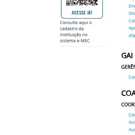
Eme
Dis
Col
Consulte aqui o
Ap
cadastro da
instituição no
Afa
sistema e-MEC
GAI
GERÊN
Co
CO
COOR
Ca
Aux
Aux