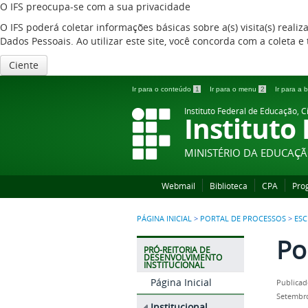
O IFS preocupa-se com a sua privacidade
O IFS poderá coletar informações básicas sobre a(s) visita(s) reali
Dados Pessoais. Ao utilizar este site, você concorda com a coleta
Ciente
Ir para o conteúdo
1
Ir para o menu
2
Ir para a
Instituto Federal de Educação, C
Instituto
MINISTÉRIO DA EDUCAÇ
Webmail
Biblioteca
CPA
Pro
PÁGINA INICIAL
>
PORTAL DE PROCESSOS
>
ESC
Po
PRÓ-REITORIA DE
DESENVOLVIMENTO
INSTITUCIONAL
Página Inicial
Publicad
Setembro
Institucional