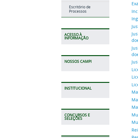
Exa
Escritório de
Inc
Processos
Ing
Jus
Jus
ACESSO À
INFORMAÇÃO
doe
Jus
doe
Jus
NOSSOS CAMPI
Li
Li
Li
INSTITUCIONAL
Mat
Mat
Ma
Mu
CONCURSOS E
SELEÇÕES
Mu
Re
Re