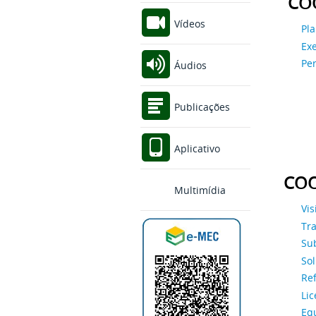
COO
Vídeos
Pl
Ex
Pe
Áudios
Publicações
Aplicativo
COO
Multimídia
Vis
Tra
Su
Sol
Re
Lic
Equ