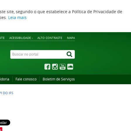
ste site, segundo o que estabelece a Política de Privacidade de
kies.
Leia mais
ITE
ACESSIBILIDADE -
ALTO CONTRASTE
MAPA
idoria
Fale conosco
Boletim de Serviços
I DO IFS
e