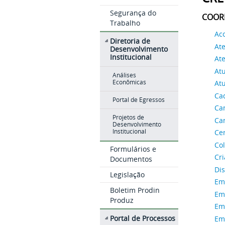
Segurança do
COOR
Trabalho
Ac
Diretoria de
At
Desenvolvimento
Institucional
At
At
Análises
Econômicas
Atu
Ca
Portal de Egressos
Ca
Projetos de
Ca
Desenvolvimento
Institucional
Ce
Co
Formulários e
Cri
Documentos
Dis
Legislação
Em
Boletim Prodin
Emi
Produz
Emi
Portal de Processos
Emi