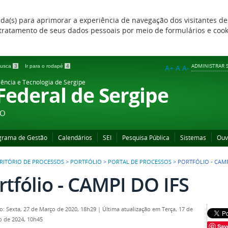
zada(s) para aprimorar a experiência de navegação dos visitantes de
 e tratamento de seus dados pessoais por meio de formulários e coo
ADMINISTRAR S
 busca
3
Ir para o rodapé
4
A+
A
A-
iência e Tecnologia de Sergipe
 Federal de Sergipe
ÃO
grama de Gestão
Calendários
SEI
Pesquisa Pública
Sistemas
Ouv
RITÓRIO DE PROCESSOS
>
PORTFÓLIO
>
PORTAL DE PROCESSOS
>
PORTFÓLIO - CAMP
rtfólio - CAMPI DO IFS
o: Sexta, 27 de Março de 2020, 18h29
|
Última atualização em Terça, 17 de
 de 2024, 10h45
Sav