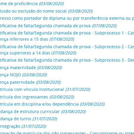
me de proficiência
(03/08/2020)
lusão ou exclusão do nome social
(03/08/2020)
resso como portador de diploma ou por transferência externa ou p
tificativa de falta/Segunda chamada de prova
(07/08/2020)
tificativa de falta/Segunda chamada de prova - Subprocesso 1 - C
nça inferiores a 15 dias
(07/08/2020)
tificativa de falta/Segunda chamada de prova - Subprocesso 2 - C
nça superiores a 14 dias (
07/08/2020)
tificativa de falta/Segunda chamada de prova - Subprocesso 3 - D
cença maternidade
(03/08/2020)
cença NOJO
(03/08/2020)
cença paternidade
(03/08/2020)
rícula com vínculo institucional
(31/07/2020)
rícula dos ingressantes
(03/08/2020)
trícula em disciplina e/ou dependência
(03/08/2020)
dança de estrutura curricular
(03/08/2020)
dança de turno
(31/07/2020)
integração
(31/07/2020)
novação de matrícula dos não ingressantes - Concomitante ou Inte