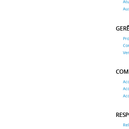
Atu
Aux
GER
Pr
Co
Ve
COM
Aco
Aco
Ac
RESP
Re