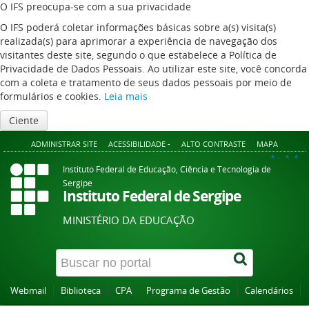
O IFS preocupa-se com a sua privacidade
O IFS poderá coletar informações básicas sobre a(s) visita(s)
realizada(s) para aprimorar a experiência de navegação dos
visitantes deste site, segundo o que estabelece a Política de
Privacidade de Dados Pessoais. Ao utilizar este site, você concorda
com a coleta e tratamento de seus dados pessoais por meio de
formulários e cookies.
Leia mais
Ciente
ADMINISTRAR SITE
ACESSIBILIDADE -
ALTO CONTRASTE
MAPA
A+
A
A-
Instituto Federal de Educação, Ciência e Tecnologia de
Sergipe
Instituto Federal de Sergipe
MINISTÉRIO DA EDUCAÇÃO
Webmail
Biblioteca
CPA
Programa de Gestão
Calendários