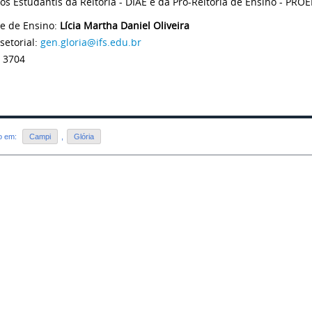
os Estudantis da Reitoria - DIAE e da Pró-Reitoria de Ensino - PROE
e de Ensino:
Lícia Martha Daniel Oliveira
setorial:
gen.gloria@ifs.edu.br
 3704
do em:
Campi
,
Glória