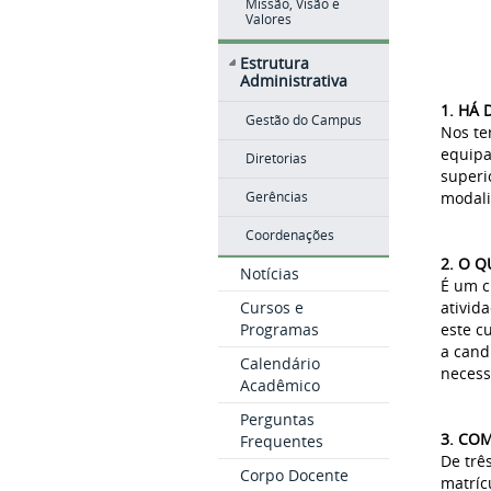
Missão, Visão e
Valores
Estrutura
Administrativa
1. HÁ 
Gestão do Campus
Nos te
equipa
Diretorias
superi
modali
Gerências
Coordenações
2. O 
Notícias
É um c
Cursos e
ativid
Programas
este c
a cand
Calendário
necess
Acadêmico
Perguntas
3. CO
Frequentes
De trê
Corpo Docente
matríc