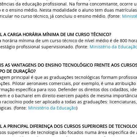
ências da educação profissional. Na forma concomitante, ocorre
o e o ensino médio. Nesta modalidade o aluno tem duas matrículas
ricular no curso técnico, já concluiu o ensino médio. (fonte:
Minist
AL A CARGA HORÁRIA MÍNIMA DE UM CURSO TÉCNICO?
a horária mínima de um curso técnico de nível médio é de 800 hora
 estágio profissional supervisionado. (fonte:
Ministério da Educaçã
AIS AS VANTAGENS DO ENSINO TECNOLÓGICO FRENTE AOS CURSO
PO DE DURAÇÃO?
agem principal é que as graduações tecnológicas formam profissi
ções. Pilotar aeronaves comerciais, por exemplo, é uma atribuiç
rmação específica para isso. Defender os direitos dos cidadãos, i
gem e o bacharel em direito exercem papéis de mesma importância n
raciocínio pode ser aplicado a todas as graduações: licenciatura
gicas. (fonte:
Ministério da Educação
)
AL A PRINCIPAL DIFERENÇA DOS CURSOS SUPERIORES DE TECNOLOG
sos superiores de tecnologia são focados numa área especifica de ap