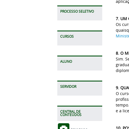
aplica
PROCESSO SELETIVO
7. UM
Os cur
quaisq
Minist
CURSOS
8. O 
Sim. S
ALUNO
gradua
diplom
SERVIDOR
9. QU
O curs
profis
tempo.
e a lic
CENTRAL DE
CONTEÚDOS
10. P