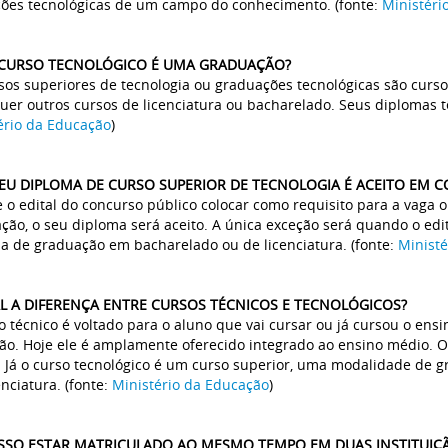
ções tecnológicas de um campo do conhecimento. (fonte:
Ministéri
 CURSO TECNOLÓGICO É UMA GRADUAÇÃO?
sos superiores de tecnologia ou graduações tecnológicas são cur
uer outros cursos de licenciatura ou bacharelado. Seus diplomas tê
ério da Educação
)
MEU DIPLOMA DE CURSO SUPERIOR DE TECNOLOGIA É ACEITO EM 
e o edital do concurso público colocar como requisito para a vaga
ção, o seu diploma será aceito. A única exceção será quando o edit
a de graduação em bacharelado ou de licenciatura. (fonte:
Ministé
AL A DIFERENÇA ENTRE CURSOS TÉCNICOS E TECNOLÓGICOS?
o técnico é voltado para o aluno que vai cursar ou já cursou o en
são. Hoje ele é amplamente oferecido integrado ao ensino médio. O
 Já o curso tecnológico é um curso superior, uma modalidade de 
enciatura. (fonte:
Ministério da Educação
)
OSSO ESTAR MATRICULADO AO MESMO TEMPO EM DUAS INSTITUIÇÃ