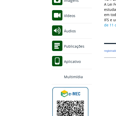
Imagens
A Lei 
estuda
em tod
Vídeos
IFS e 
de 11 
Áudios
Publicações
registra
Aplicativo
Multimídia