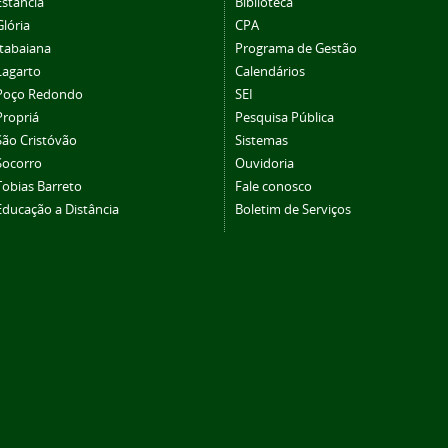
Estância
Biblioteca
Glória
CPA
Itabaiana
Programa de Gestão
Lagarto
Calendários
Poço Redondo
SEI
Propriá
Pesquisa Pública
São Cristóvão
Sistemas
Socorro
Ouvidoria
Tobias Barreto
Fale conosco
Educação a Distância
Boletim de Serviços