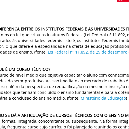
DIFERENÇA ENTRE OS INSTITUTOS FEDERAIS E AS UNIVERSIDADES F
rmos da lei que criou os Institutos Federais (Lei Federal nº 11.892,
rados às universidades federais. Isto é, os Institutos Federais tam
or. O que difere é a especialidade na oferta de educação profission
dades de ensino. (fonte:
Lei Federal nº 11.892, de 29 de dezembro
QUE É UM CURSO TÉCNICO?
urso de nível médio que objetiva capacitar o aluno com conhecimen
ades do setor produtivo. Acesso imediato ao mercado de trabalho
urso, além da perspectiva de requalificação ou mesmo reinserção no
idatos que tenham concluído o ensino fundamental e para a obten
ária a conclusão do ensino médio. (fonte:
Ministério da Educação
)
MO SE DÁ A ARTICULAÇÃO DE CURSOS TÉCNICOS COM O ENSINO M
s formas: integrada, concomitante ou subsequente. Na forma integ
ula, frequenta curso cujo currículo foi planejado reunindo os con