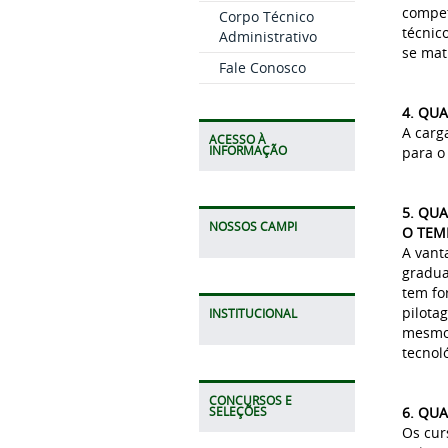
compet
Corpo Técnico
técnic
Administrativo
se mat
Fale Conosco
4. QU
A carg
ACESSO À
INFORMAÇÃO
para o
5. QU
NOSSOS CAMPI
O TEM
A vant
gradua
tem fo
pilota
INSTITUCIONAL
mesmo 
tecnoló
CONCURSOS E
6. QU
SELEÇÕES
Os cur