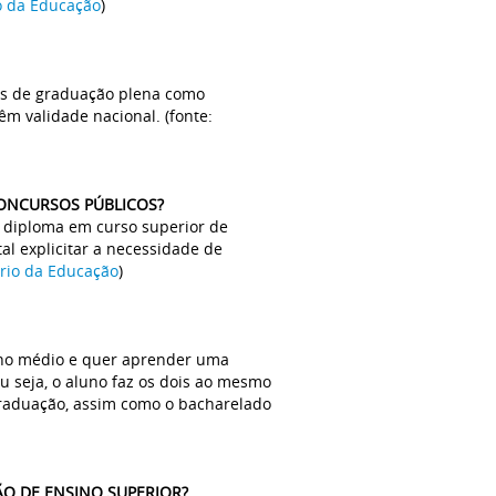
o da Educação
)
sos de graduação plena como
m validade nacional. (fonte:
CONCURSOS PÚBLICOS?
 o diploma em curso superior de
al explicitar a necessidade de
rio da Educação
)
sino médio e quer aprender uma
u seja, o aluno faz os dois ao mesmo
graduação, assim como o bacharelado
O DE ENSINO SUPERIOR?