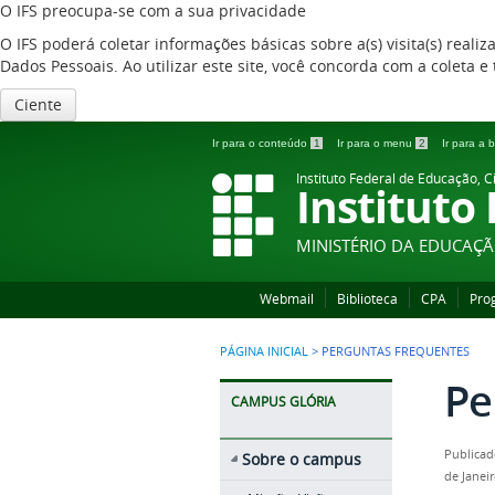
O IFS preocupa-se com a sua privacidade
O IFS poderá coletar informações básicas sobre a(s) visita(s) reali
Dados Pessoais. Ao utilizar este site, você concorda com a coleta
Ciente
Ir para o conteúdo
1
Ir para o menu
2
Ir para a
Instituto Federal de Educação, C
Instituto
MINISTÉRIO DA EDUCAÇ
Webmail
Biblioteca
CPA
Pro
PÁGINA INICIAL
>
PERGUNTAS FREQUENTES
Pe
CAMPUS GLÓRIA
Publicad
Sobre o campus
de Janei