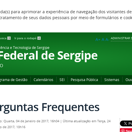
zada(s) para aprimorar a experiência de navegação dos visitantes de
 e tratamento de seus dados pessoais por meio de formulários e coo
ADMINISTRAR S
 busca
3
Ir para o rodapé
4
A+
A
A-
iência e Tecnologia de Sergipe
 Federal de Sergipe
ÃO
grama de Gestão
Calendários
SEI
Pesquisa Pública
Sistemas
Ouv
rguntas Frequentes
o: Quarta, 04 de Janeiro de 2017, 16h04
|
Última atualização em Terça, 24
ro de 2017, 10h16
Sav