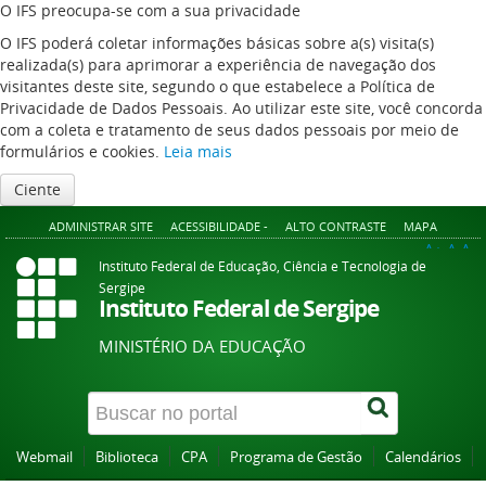
O IFS preocupa-se com a sua privacidade
O IFS poderá coletar informações básicas sobre a(s) visita(s)
realizada(s) para aprimorar a experiência de navegação dos
visitantes deste site, segundo o que estabelece a Política de
Privacidade de Dados Pessoais. Ao utilizar este site, você concorda
com a coleta e tratamento de seus dados pessoais por meio de
formulários e cookies.
Leia mais
Ciente
ADMINISTRAR SITE
ACESSIBILIDADE -
ALTO CONTRASTE
MAPA
A+
A
A-
Instituto Federal de Educação, Ciência e Tecnologia de
Sergipe
Instituto Federal de Sergipe
MINISTÉRIO DA EDUCAÇÃO
Webmail
Biblioteca
CPA
Programa de Gestão
Calendários