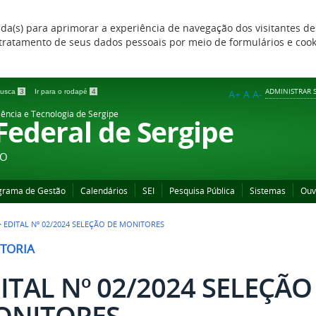
zada(s) para aprimorar a experiência de navegação dos visitantes de
 e tratamento de seus dados pessoais por meio de formulários e coo
ADMINISTRAR S
 busca
3
Ir para o rodapé
4
A+
A
A-
iência e Tecnologia de Sergipe
 Federal de Sergipe
ÃO
grama de Gestão
Calendários
SEI
Pesquisa Pública
Sistemas
Ouv
>
EDITAL Nº 02/2024 SELEÇÃO DE MONITORES
TORIA
ITAL Nº 02/2024 SELEÇÃO
ONITORES