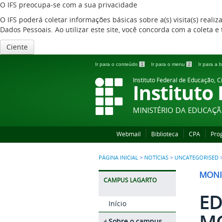
O IFS preocupa-se com a sua privacidade
O IFS poderá coletar informações básicas sobre a(s) visita(s) reali
Dados Pessoais. Ao utilizar este site, você concorda com a coleta
Ciente
Ir para o conteúdo
1
Ir para o menu
2
Ir para a
Instituto Federal de Educação, C
Instituto
MINISTÉRIO DA EDUCAÇ
Webmail
Biblioteca
CPA
Pro
PÁGINA INICIAL
>
NOTÍCIAS
>
UNCATEGORISED
MONI
CAMPUS LAGARTO
ED
Início
M
Sobre o campus