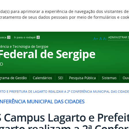
zada(s) para aprimorar a experiência de navegação dos visitantes de
 e tratamento de seus dados pessoais por meio de formulários e coo
ADMINISTRAR S
 busca
3
Ir para o rodapé
4
A+
A
A-
iência e Tecnologia de Sergipe
 Federal de Sergipe
ÃO
grama de Gestão
Calendários
SEI
Pesquisa Pública
Sistemas
Ouv
RTO E PREFEITURA DE LAGARTO REALIZAM A 2ª CONFERÊNCIA MUNICIPAL DAS CIDADE
ONFERÊNCIA MUNICIPAL DAS CIDADES
S Campus Lagarto e Prefei
garto realizam a 2ª Confe