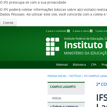
O IFS preocupa-se com a sua privacidade
O IFS poderá coletar informações básicas sobre a(s) visita(s) reali
Dados Pessoais. Ao utilizar este site, você concorda com a coleta
Ciente
Ir para o conteúdo
1
Ir para o menu
2
Ir para a
Instituto Federal de Educação, C
Instituto
MINISTÉRIO DA EDUCAÇ
Webmail
Biblioteca
CPA
Pro
PÁGINA INICIAL
>
NOTÍCIAS
>
IFS CAMPUS LAGA
2ª C
CAMPUS LAGARTO
IF
Início
La
Sobre o campus