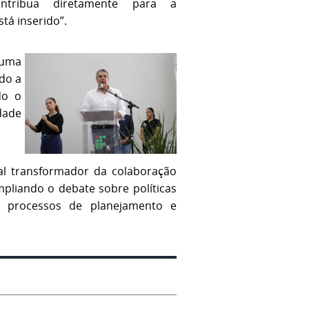
ntribua diretamente para a
tá inserido”.
 uma
do a
do o
dade
al transformador da colaboração
ampliando o debate sobre políticas
os processos de planejamento e