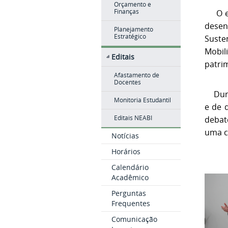
Orçamento e
Finanças
O eve
desen
Planejamento
Estratégico
Suste
Mobil
Editais
patrim
Afastamento de
Docentes
Dur
Monitoria Estudantil
e de 
Editais NEABI
debat
uma ci
Notícias
Horários
Calendário
Acadêmico
Perguntas
Frequentes
Comunicação