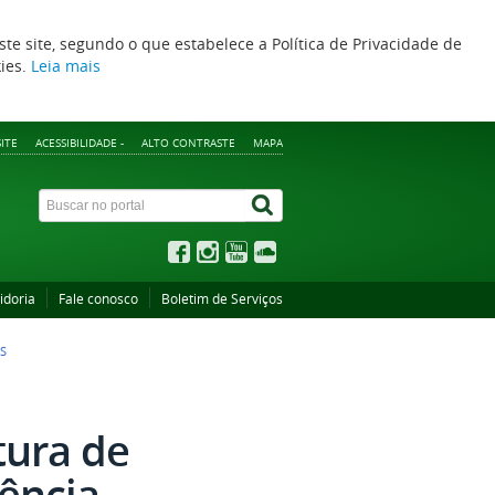
ste site, segundo o que estabelece a Política de Privacidade de
kies.
Leia mais
ITE
ACESSIBILIDADE -
ALTO CONTRASTE
MAPA
idoria
Fale conosco
Boletim de Serviços
S
tura de
rência