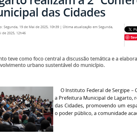
nicipal das Cidades
o: Segunda, 19 de Mai de 2025, 10h39
|
Última atualização em Segunda,
i de 2025, 12h46
Sav
nto teve como foco central a discussão temática e a elabor
volvimento urbano sustentável do município
.
O Instituto Federal de Sergipe 
a Prefeitura Municipal de Lagarto, 
das Cidades, promovendo um espa
o poder público, a comunidade acad