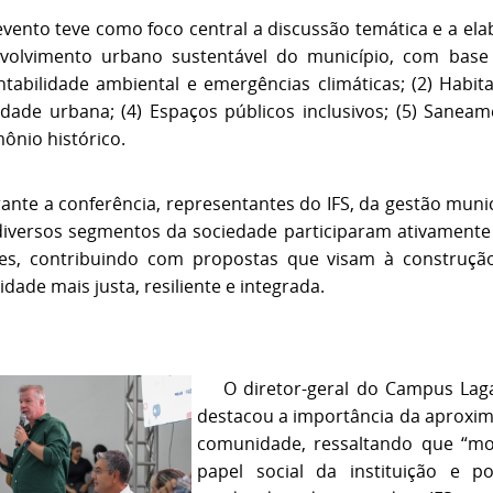
nto teve como foco central a discussão temática e a ela
volvimento urbano sustentável do município, com base e
ntabilidade ambiental e emergências climáticas; (2) Habita
idade urbana; (4) Espaços públicos inclusivos; (5) Saneame
ônio histórico.
ante a conferência, representantes do IFS, da gestão munic
diversos segmentos da sociedade participaram ativamente
es, contribuindo com propostas que visam à construçã
dade mais justa, resiliente e integrada.
O diretor-geral do Campus Laga
destacou a importância da aproxim
comunidade, ressaltando que “m
papel social da instituição e p