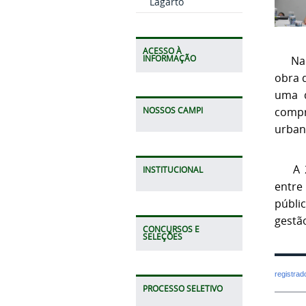
Lagarto
ACESSO À
INFORMAÇÃO
Na
obra 
uma 
compr
NOSSOS CAMPI
urban
A 2ª 
INSTITUCIONAL
entre
públi
gestã
CONCURSOS E
SELEÇÕES
registra
PROCESSO SELETIVO