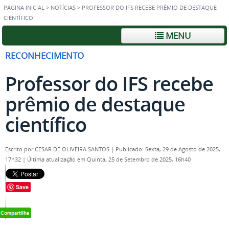
PÁGINA INICIAL
>
NOTÍCIAS
>
PROFESSOR DO IFS RECEBE PRÊMIO DE DESTAQUE
CIENTÍFICO
MENU
RECONHECIMENTO
Professor do IFS recebe
prêmio de destaque
científico
Escrito por
CESAR DE OLIVEIRA SANTOS
|
Publicado: Sexta, 29 de Agosto de 2025,
17h32
|
Última atualização em Quinta, 25 de Setembro de 2025, 16h40
Save