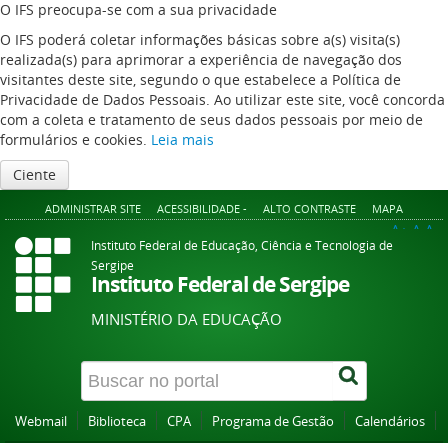
O IFS preocupa-se com a sua privacidade
O IFS poderá coletar informações básicas sobre a(s) visita(s)
realizada(s) para aprimorar a experiência de navegação dos
visitantes deste site, segundo o que estabelece a Política de
Privacidade de Dados Pessoais. Ao utilizar este site, você concorda
com a coleta e tratamento de seus dados pessoais por meio de
formulários e cookies.
Leia mais
Ciente
ADMINISTRAR SITE
ACESSIBILIDADE -
ALTO CONTRASTE
MAPA
A+
A
A-
Instituto Federal de Educação, Ciência e Tecnologia de
Sergipe
Instituto Federal de Sergipe
MINISTÉRIO DA EDUCAÇÃO
Webmail
Biblioteca
CPA
Programa de Gestão
Calendários