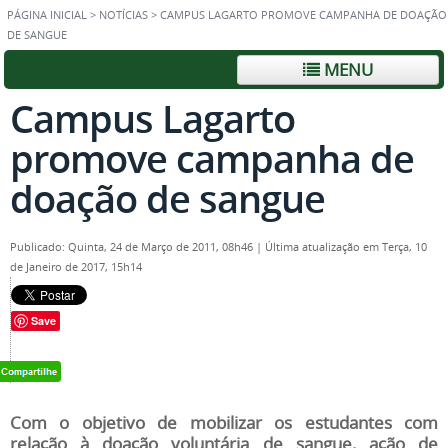
PÁGINA INICIAL
>
NOTÍCIAS
>
CAMPUS LAGARTO PROMOVE CAMPANHA DE DOAÇÃO
DE SANGUE
MENU
Campus Lagarto
promove campanha de
doação de sangue
Publicado: Quinta, 24 de Março de 2011, 08h46
|
Última atualização em Terça, 10
de Janeiro de 2017, 15h14
Save
Com o objetivo de mobilizar os estudantes com
relação à doação voluntária de sangue, ação de