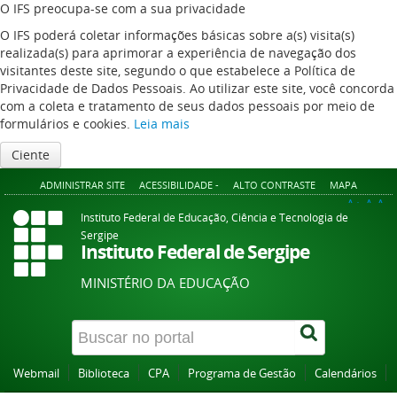
O IFS preocupa-se com a sua privacidade
O IFS poderá coletar informações básicas sobre a(s) visita(s)
realizada(s) para aprimorar a experiência de navegação dos
visitantes deste site, segundo o que estabelece a Política de
Privacidade de Dados Pessoais. Ao utilizar este site, você concorda
com a coleta e tratamento de seus dados pessoais por meio de
formulários e cookies.
Leia mais
Ciente
ADMINISTRAR SITE
ACESSIBILIDADE -
ALTO CONTRASTE
MAPA
A+
A
A-
Instituto Federal de Educação, Ciência e Tecnologia de
Sergipe
Instituto Federal de Sergipe
MINISTÉRIO DA EDUCAÇÃO
Webmail
Biblioteca
CPA
Programa de Gestão
Calendários