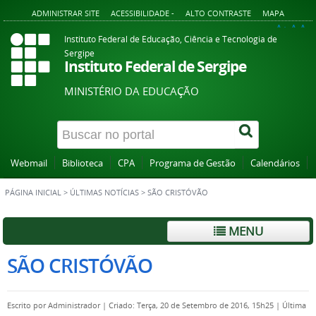
ADMINISTRAR SITE
ACESSIBILIDADE -
ALTO CONTRASTE
MAPA
A+
A
A-
Instituto Federal de Educação, Ciência e Tecnologia de
Sergipe
Instituto Federal de Sergipe
MINISTÉRIO DA EDUCAÇÃO
Webmail
Biblioteca
CPA
Programa de Gestão
Calendários
PÁGINA INICIAL
>
ÚLTIMAS NOTÍCIAS
>
SÃO CRISTÓVÃO
MENU
SÃO CRISTÓVÃO
Escrito por
Administrador
|
Criado: Terça, 20 de Setembro de 2016, 15h25
|
Última