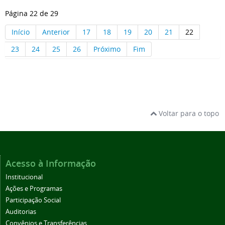
Página 22 de 29
Início
Anterior
17
18
19
20
21
22
23
24
25
26
Próximo
Fim
Voltar para o topo
Acesso à Informação
Institucional
Ações e Programas
Participação Social
Auditorias
Convênios e Transferências