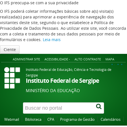
O IFS preocupa-se com a sua privacidade
O IFS poderá coletar informações básicas sobre a(s) visita(s)
realizada(s) para aprimorar a experiência de navegação dos
visitantes deste site, segundo o que estabelece a Política de
Privacidade de Dados Pessoais. Ao utilizar este site, você concorda
com a coleta e tratamento de seus dados pessoais por meio de
formulários e cookies.
Leia mais
Ciente
ADMINISTRAR SITE
ACESSIBILIDADE -
ALTO CONTRASTE
MAPA
A+
A
A-
Instituto Federal de Educação, Ciência e Tecnologia de
Sergipe
Instituto Federal de Sergipe
MINISTÉRIO DA EDUCAÇÃO
Webmail
Biblioteca
CPA
Programa de Gestão
Calendários