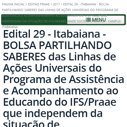
PÁGINA INICIAL
>
EDITAIS PRAAE
>
2017
>
EDITAL 29 - ITABAIANA - BOLSA
PARTILHANDO SABERES DAS LINHAS DE AÇÕES UNIVERSAIS DO PROGRAMA DE
ASSISTÊNCIA E ACOMPANHAMENTO AO EDUCANDO DO IFS/PRAAE QUE
MENU
INDEPENDEM DA SITUAÇÃO DE VULNERABILIDADE SOCIOECONÔMICA - CAMPUS
ITABAIANA
Edital 29 - Itabaiana -
BOLSA PARTILHANDO
SABERES das Linhas de
Ações Universais do
Programa de Assistência
e Acompanhamento ao
Educando do IFS/Praae
que independem da
situação de