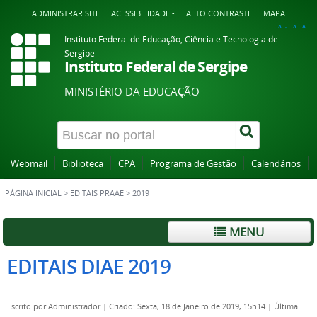
ADMINISTRAR SITE
ACESSIBILIDADE -
ALTO CONTRASTE
MAPA
A+
A
A-
Instituto Federal de Educação, Ciência e Tecnologia de
Sergipe
Instituto Federal de Sergipe
MINISTÉRIO DA EDUCAÇÃO
Webmail
Biblioteca
CPA
Programa de Gestão
Calendários
PÁGINA INICIAL
>
EDITAIS PRAAE
>
2019
MENU
EDITAIS DIAE 2019
Escrito por
Administrador
|
Criado: Sexta, 18 de Janeiro de 2019, 15h14
|
Última