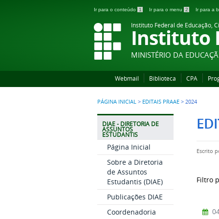
Ir para o conteúdo
1
Ir para o menu
2
Ir para a
Instituto Federal de Educação, C
Instituto
MINISTÉRIO DA EDUCAÇ
Webmail
Biblioteca
CPA
Pro
PÁGINA INICIAL
>
EDITAIS PRAAE
>
2024
EDI
DIAE - DIRETORIA DE
ASSUNTOS
ESTUDANTIS
Página Inicial
Escrito 
Sobre a Diretoria
de Assuntos
Filtro 
Estudantis (DIAE)
Publicações DIAE
04
Coordenadoria