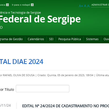
ADMINISTRAR S
 busca
3
Ir para o rodapé
4
A+
A
A-
iência e Tecnologia de Sergipe
 Federal de Sergipe
ÃO
grama de Gestão
Calendários
SEI
Pesquisa Pública
Sistemas
Ouv
TAL DIAE 2024
por
RAFAEL OLIVA DE SOUSA
|
Criado: Quinta, 05 de Janeiro de 2023, 18h54
|
Última at
por Título
/11/24
EDITAL Nº 24/2024 DE CADASTRAMENTO NO PROG