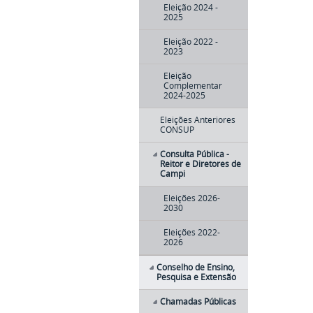
Eleição 2024 -
2025
Eleição 2022 -
2023
Eleição
Complementar
2024-2025
Eleições Anteriores
CONSUP
Consulta Pública -
Reitor e Diretores de
Campi
Eleições 2026-
2030
Eleições 2022-
2026
Conselho de Ensino,
Pesquisa e Extensão
Chamadas Públicas