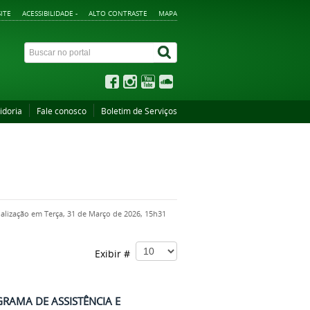
ITE
ACESSIBILIDADE -
ALTO CONTRASTE
MAPA
idoria
Fale conosco
Boletim de Serviços
ualização em Terça, 31 de Março de 2026, 15h31
Exibir #
RAMA DE ASSISTÊNCIA E