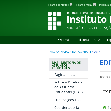
Ir para o conteúdo
1
Ir para o menu
2
Ir para a
Instituto Federal de Educação, C
Instituto
MINISTÉRIO DA EDUCAÇ
Webmail
Biblioteca
CPA
Pro
PÁGINA INICIAL
>
EDITAIS PRAAE
>
2017
EDI
DIAE - DIRETORIA DE
ASSUNTOS
ESTUDANTIS
Página Inicial
Escrito 
Sobre a Diretoria
de Assuntos
Filtro 
Estudantis (DIAE)
Publicações DIAE
15
Coordenadoria