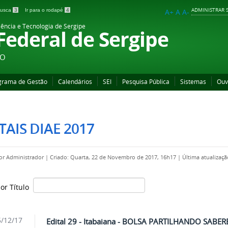
ADMINISTRAR S
 busca
3
Ir para o rodapé
4
A+
A
A-
iência e Tecnologia de Sergipe
 Federal de Sergipe
ÃO
grama de Gestão
Calendários
SEI
Pesquisa Pública
Sistemas
Ouv
TAIS DIAE 2017
por
Administrador
|
Criado: Quarta, 22 de Novembro de 2017, 16h17
|
Última atualizaçã
por Título
/12/17
Edital 29 - Itabaiana - BOLSA PARTILHANDO SABERE