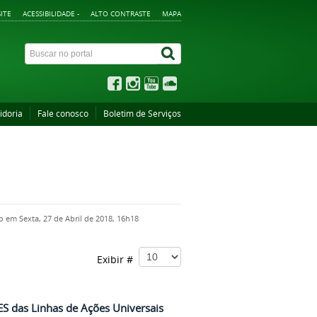
ITE
ACESSIBILIDADE -
ALTO CONTRASTE
MAPA
idoria
Fale conosco
Boletim de Serviços
o em Sexta, 27 de Abril de 2018, 16h18
Exibir #
S das Linhas de Ações Universais