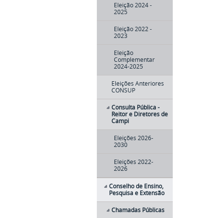
Eleição 2024 -
2025
Eleição 2022 -
2023
Eleição
Complementar
2024-2025
Eleições Anteriores
CONSUP
Consulta Pública -
Reitor e Diretores de
Campi
Eleições 2026-
2030
Eleições 2022-
2026
Conselho de Ensino,
Pesquisa e Extensão
Chamadas Públicas