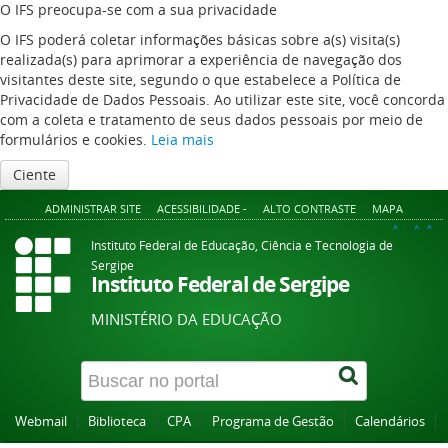
O IFS preocupa-se com a sua privacidade
O IFS poderá coletar informações básicas sobre a(s) visita(s)
realizada(s) para aprimorar a experiência de navegação dos
visitantes deste site, segundo o que estabelece a Política de
Privacidade de Dados Pessoais. Ao utilizar este site, você concorda
com a coleta e tratamento de seus dados pessoais por meio de
formulários e cookies.
Leia mais
Ciente
ADMINISTRAR SITE
ACESSIBILIDADE -
ALTO CONTRASTE
MAPA
A+
A
A-
Instituto Federal de Educação, Ciência e Tecnologia de
Sergipe
Instituto Federal de Sergipe
MINISTÉRIO DA EDUCAÇÃO
Webmail
Biblioteca
CPA
Programa de Gestão
Calendários