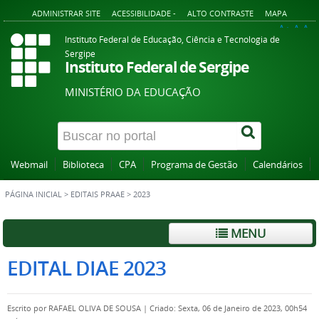
ADMINISTRAR SITE
ACESSIBILIDADE -
ALTO CONTRASTE
MAPA
A+
A
A-
Instituto Federal de Educação, Ciência e Tecnologia de
Sergipe
Instituto Federal de Sergipe
MINISTÉRIO DA EDUCAÇÃO
Webmail
Biblioteca
CPA
Programa de Gestão
Calendários
PÁGINA INICIAL
>
EDITAIS PRAAE
>
2023
MENU
EDITAL DIAE 2023
Escrito por
RAFAEL OLIVA DE SOUSA
|
Criado: Sexta, 06 de Janeiro de 2023, 00h54