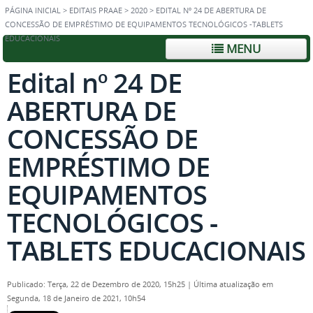
PÁGINA INICIAL
>
EDITAIS PRAAE
>
2020
>
EDITAL Nº 24 DE ABERTURA DE
CONCESSÃO DE EMPRÉSTIMO DE EQUIPAMENTOS TECNOLÓGICOS -TABLETS
EDUCACIONAIS
MENU
Edital nº 24 DE
ABERTURA DE
CONCESSÃO DE
EMPRÉSTIMO DE
EQUIPAMENTOS
TECNOLÓGICOS -
TABLETS EDUCACIONAIS
Publicado: Terça, 22 de Dezembro de 2020, 15h25
|
Última atualização em
Segunda, 18 de Janeiro de 2021, 10h54