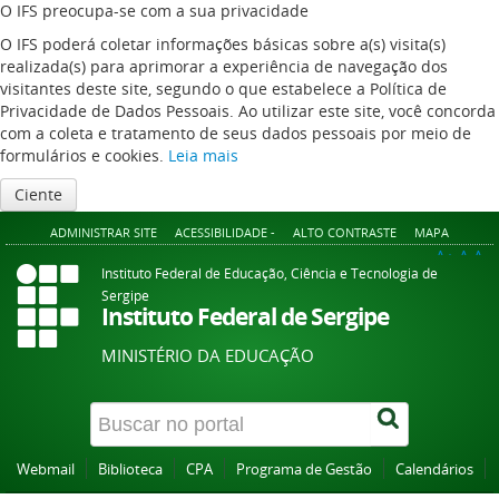
O IFS preocupa-se com a sua privacidade
O IFS poderá coletar informações básicas sobre a(s) visita(s)
realizada(s) para aprimorar a experiência de navegação dos
visitantes deste site, segundo o que estabelece a Política de
Privacidade de Dados Pessoais. Ao utilizar este site, você concorda
com a coleta e tratamento de seus dados pessoais por meio de
formulários e cookies.
Leia mais
Ciente
ADMINISTRAR SITE
ACESSIBILIDADE -
ALTO CONTRASTE
MAPA
A+
A
A-
Instituto Federal de Educação, Ciência e Tecnologia de
Sergipe
Instituto Federal de Sergipe
MINISTÉRIO DA EDUCAÇÃO
Webmail
Biblioteca
CPA
Programa de Gestão
Calendários