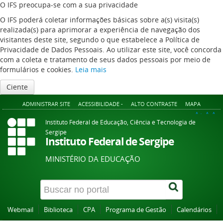
O IFS preocupa-se com a sua privacidade
O IFS poderá coletar informações básicas sobre a(s) visita(s)
realizada(s) para aprimorar a experiência de navegação dos
visitantes deste site, segundo o que estabelece a Política de
Privacidade de Dados Pessoais. Ao utilizar este site, você concorda
com a coleta e tratamento de seus dados pessoais por meio de
formulários e cookies.
Leia mais
Ciente
ADMINISTRAR SITE
ACESSIBILIDADE -
ALTO CONTRASTE
MAPA
A+
A
A-
Instituto Federal de Educação, Ciência e Tecnologia de
Sergipe
Instituto Federal de Sergipe
MINISTÉRIO DA EDUCAÇÃO
Webmail
Biblioteca
CPA
Programa de Gestão
Calendários