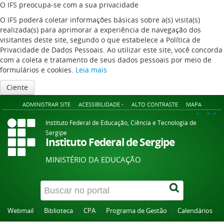
O IFS preocupa-se com a sua privacidade
O IFS poderá coletar informações básicas sobre a(s) visita(s)
realizada(s) para aprimorar a experiência de navegação dos
visitantes deste site, segundo o que estabelece a Política de
Privacidade de Dados Pessoais. Ao utilizar este site, você concorda
com a coleta e tratamento de seus dados pessoais por meio de
formulários e cookies.
Leia mais
Ciente
ADMINISTRAR SITE
ACESSIBILIDADE -
ALTO CONTRASTE
MAPA
A+
A
A-
Instituto Federal de Educação, Ciência e Tecnologia de
Sergipe
Instituto Federal de Sergipe
MINISTÉRIO DA EDUCAÇÃO
Webmail
Biblioteca
CPA
Programa de Gestão
Calendários