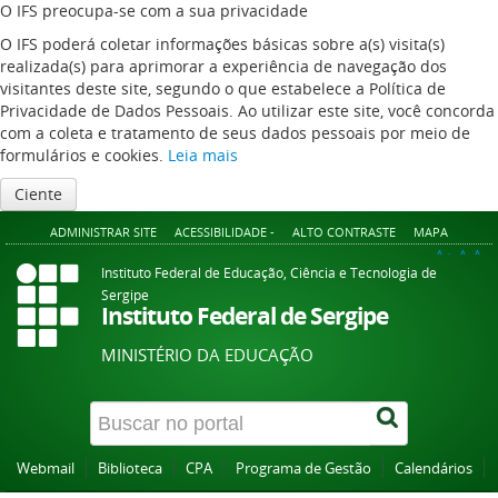
O IFS preocupa-se com a sua privacidade
O IFS poderá coletar informações básicas sobre a(s) visita(s)
realizada(s) para aprimorar a experiência de navegação dos
visitantes deste site, segundo o que estabelece a Política de
Privacidade de Dados Pessoais. Ao utilizar este site, você concorda
com a coleta e tratamento de seus dados pessoais por meio de
formulários e cookies.
Leia mais
Ciente
ADMINISTRAR SITE
ACESSIBILIDADE -
ALTO CONTRASTE
MAPA
A+
A
A-
Instituto Federal de Educação, Ciência e Tecnologia de
Sergipe
Instituto Federal de Sergipe
MINISTÉRIO DA EDUCAÇÃO
Webmail
Biblioteca
CPA
Programa de Gestão
Calendários