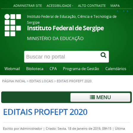
ADMINISTRAR SITE
ACESSIBILIDADE -
ALTO CONTRASTE
MAPA
A+
A
A-
Instituto Federal de Educação, Ciência e Tecnologia de
Sergipe
Instituto Federal de Sergipe
MINISTÉRIO DA EDUCAÇÃO
Webmail
Biblioteca
CPA
Programa de Gestão
Calendários
PÁGINA INICIAL
>
EDITAIS LOCAIS
>
EDITAIS PROFEPT 2020
MENU
EDITAIS PROFEPT 2020
Escrito por
Administrador
|
Criado: Sexta, 18 de Janeiro de 2019, 09h15
|
Última