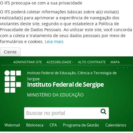
O IFS preocupa-se com a sua privacidade
O IFS poderá coletar informações básicas sobre a(s) visita(s)
realizada(s) para aprimorar a experiência de navegação dos
visitantes deste site, segundo o que estabelece a Política de
Privacidade de Dados Pessoais. Ao utilizar este site, você concorda
com a coleta e tratamento de seus dados pessoais por meio de
formulários e cookies.
Leia mais
Ciente
ADMINISTRAR SITE
ACESSIBILIDADE -
ALTO CONTRASTE
MAPA
A+
A
A-
Instituto Federal de Educação, Ciência e Tecnologia de
Sergipe
Instituto Federal de Sergipe
MINISTÉRIO DA EDUCAÇÃO
Webmail
Biblioteca
CPA
Programa de Gestão
Calendários