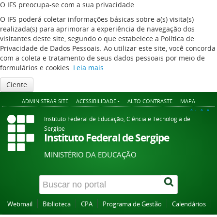
O IFS preocupa-se com a sua privacidade
O IFS poderá coletar informações básicas sobre a(s) visita(s)
realizada(s) para aprimorar a experiência de navegação dos
visitantes deste site, segundo o que estabelece a Política de
Privacidade de Dados Pessoais. Ao utilizar este site, você concorda
com a coleta e tratamento de seus dados pessoais por meio de
formulários e cookies.
Leia mais
Ciente
ADMINISTRAR SITE
ACESSIBILIDADE -
ALTO CONTRASTE
MAPA
A+
A
A-
Instituto Federal de Educação, Ciência e Tecnologia de
Sergipe
Instituto Federal de Sergipe
MINISTÉRIO DA EDUCAÇÃO
Webmail
Biblioteca
CPA
Programa de Gestão
Calendários