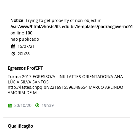
Notice
: Trying to get property of non-object in
/var/www/html/vhosts/ifs.edu.br/templates/padraogoverno01
on line
100
não publicado
15/07/21
20h28
Egressos ProfEPT
Turma 2017 EGRESSO/A LINK LATTES ORIENTADOR/A ANA
LÚCIA SILVA SANTOS
http://lattes.cnpq.br/2216915596348654 MARCO ARLINDO
AMORIM DE M....
20/10/20
19h39
Qualificação