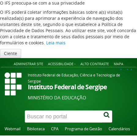
O IFS preocupa-se com a sua privacidade
O IFS poderá coletar informações básicas sobre a(s) visita(s)
realizada(s) para aprimorar a experiência de navegação dos
visitantes deste site, segundo o que estabelece a Política de
Privacidade de Dados Pessoais. Ao utilizar este site, você concorda
com a coleta e tratamento de seus dados pessoais por meio de
formulários e cookies.
Leia mais
Ciente
ADMINISTRAR SITE
ACESSIBILIDADE -
ALTO CONTRASTE
MAPA
A+
A
A-
Instituto Federal de Educação, Ciência e Tecnologia de
Sergipe
Instituto Federal de Sergipe
MINISTÉRIO DA EDUCAÇÃO
Webmail
Biblioteca
CPA
Programa de Gestão
Calendários