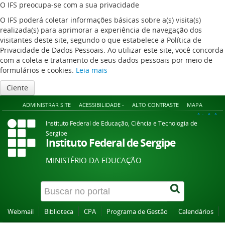
O IFS preocupa-se com a sua privacidade
O IFS poderá coletar informações básicas sobre a(s) visita(s)
realizada(s) para aprimorar a experiência de navegação dos
visitantes deste site, segundo o que estabelece a Política de
Privacidade de Dados Pessoais. Ao utilizar este site, você concorda
com a coleta e tratamento de seus dados pessoais por meio de
formulários e cookies.
Leia mais
Ciente
ADMINISTRAR SITE
ACESSIBILIDADE -
ALTO CONTRASTE
MAPA
A+
A
A-
Instituto Federal de Educação, Ciência e Tecnologia de
Sergipe
Instituto Federal de Sergipe
MINISTÉRIO DA EDUCAÇÃO
Webmail
Biblioteca
CPA
Programa de Gestão
Calendários