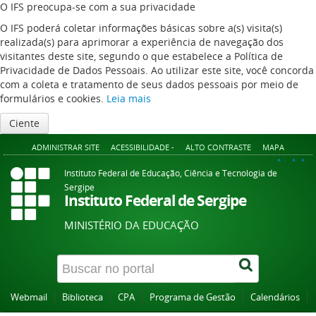
O IFS preocupa-se com a sua privacidade
O IFS poderá coletar informações básicas sobre a(s) visita(s)
realizada(s) para aprimorar a experiência de navegação dos
visitantes deste site, segundo o que estabelece a Política de
Privacidade de Dados Pessoais. Ao utilizar este site, você concorda
com a coleta e tratamento de seus dados pessoais por meio de
formulários e cookies.
Leia mais
Ciente
ADMINISTRAR SITE
ACESSIBILIDADE -
ALTO CONTRASTE
MAPA
A+
A
A-
Instituto Federal de Educação, Ciência e Tecnologia de
Sergipe
Instituto Federal de Sergipe
MINISTÉRIO DA EDUCAÇÃO
Webmail
Biblioteca
CPA
Programa de Gestão
Calendários