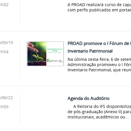
A PROAD realizará curso de cap
1h02
com perfis publicados em porta
/09/19
PROAD promove o I Fórum de B
Inventario Patrimonial
1h54
Na última sexta-feira, 6 de sete
Administração promoveu o I Fór
Inventario Patrimonial, que reun
/06/22
Agenda do Auditório
A Reitoria do IFS disponibiliza
1h03
de pós-graduação (Anexo II) par
institucionais, acadêmicos ou...