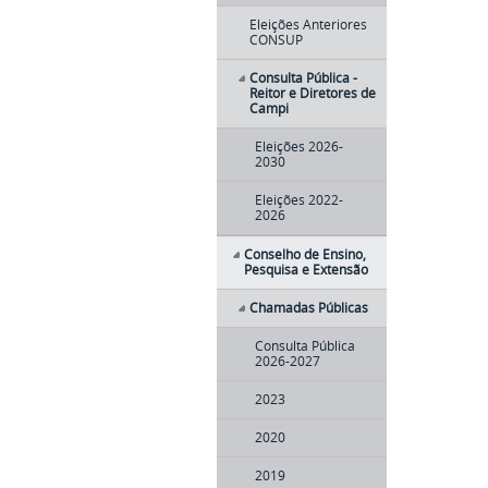
Eleições Anteriores
CONSUP
Consulta Pública -
Reitor e Diretores de
Campi
Eleições 2026-
2030
Eleições 2022-
2026
Conselho de Ensino,
Pesquisa e Extensão
Chamadas Públicas
Consulta Pública
2026-2027
2023
2020
2019