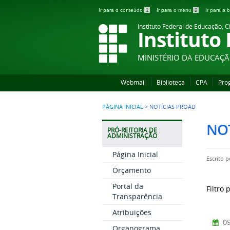
Ir para o conteúdo
1
Ir para o menu
2
Ir para a
Instituto Federal de Educação, C
Instituto
MINISTÉRIO DA EDUCAÇ
Webmail
Biblioteca
CPA
Pro
PÁGINA INICIAL
>
NOTÍCIAS PROAD
NO
PRÓ-REITORIA DE
ADMINISTRAÇÃO
Página Inicial
Escrito 
Orçamento
Portal da
Filtro 
Transparência
Atribuições
09
Organograma