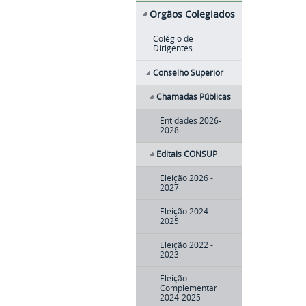
Orgãos Colegiados
Colégio de
Dirigentes
Conselho Superior
Chamadas Públicas
Entidades 2026-
2028
Editais CONSUP
Eleição 2026 -
2027
Eleição 2024 -
2025
Eleição 2022 -
2023
Eleição
Complementar
2024-2025