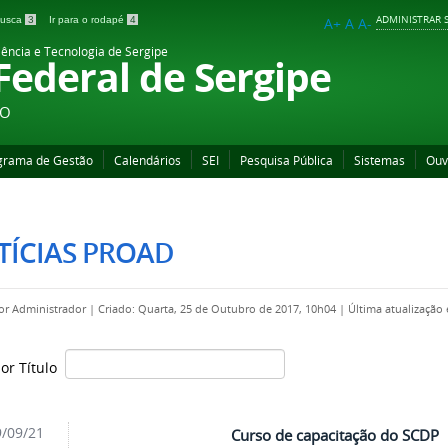
ADMINISTRAR S
 busca
3
Ir para o rodapé
4
A+
A
A-
iência e Tecnologia de Sergipe
 Federal de Sergipe
ÃO
grama de Gestão
Calendários
SEI
Pesquisa Pública
Sistemas
Ouv
TÍCIAS PROAD
por
Administrador
|
Criado: Quarta, 25 de Outubro de 2017, 10h04
|
Última atualização
por Título
/09/21
Curso de capacitação do SCDP