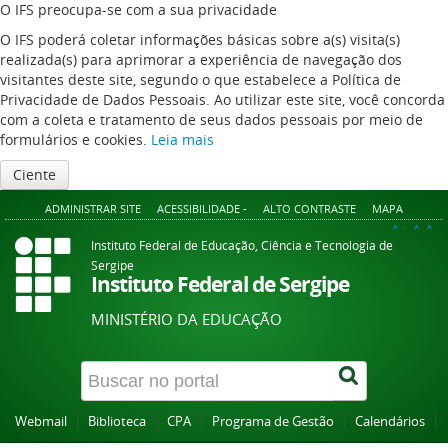
O IFS preocupa-se com a sua privacidade
O IFS poderá coletar informações básicas sobre a(s) visita(s)
realizada(s) para aprimorar a experiência de navegação dos
visitantes deste site, segundo o que estabelece a Política de
Privacidade de Dados Pessoais. Ao utilizar este site, você concorda
com a coleta e tratamento de seus dados pessoais por meio de
formulários e cookies.
Leia mais
Ciente
ADMINISTRAR SITE
ACESSIBILIDADE -
ALTO CONTRASTE
MAPA
A+
A
A-
Instituto Federal de Educação, Ciência e Tecnologia de
Sergipe
Instituto Federal de Sergipe
MINISTÉRIO DA EDUCAÇÃO
Webmail
Biblioteca
CPA
Programa de Gestão
Calendários