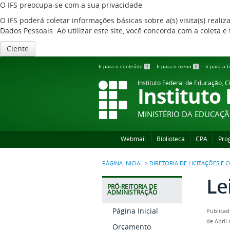
O IFS preocupa-se com a sua privacidade
O IFS poderá coletar informações básicas sobre a(s) visita(s) reali
Dados Pessoais. Ao utilizar este site, você concorda com a coleta
Ciente
Ir para o conteúdo
1
Ir para o menu
2
Ir para a
Instituto Federal de Educação, C
Instituto
MINISTÉRIO DA EDUCAÇ
Webmail
Biblioteca
CPA
Pro
PÁGINA INICIAL
>
DIRETORIA DE LICITAÇÕES E
Le
PRÓ-REITORIA DE
ADMINISTRAÇÃO
Página Inicial
Publicad
de Abril
Orçamento