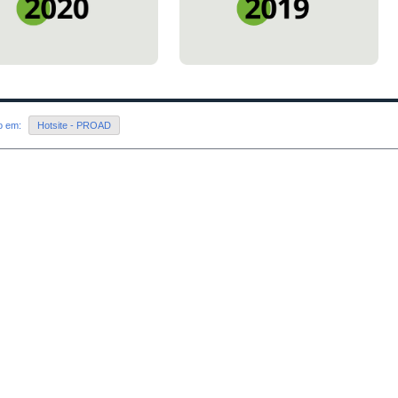
do em:
Hotsite - PROAD