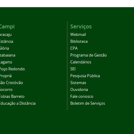
Campi
Serviços
Aracaju
Webmail
Estância
Biblioteca
Glória
CPA
Itabaiana
Programa de Gestão
Lagarto
Calendários
Poço Redondo
SEI
Propriá
Pesquisa Pública
São Cristóvão
Sistemas
Socorro
Ouvidoria
Tobias Barreto
Fale conosco
Educação a Distância
Boletim de Serviços