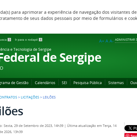
zada(s) para aprimorar a experiência de navegação dos visitantes de
 e tratamento de seus dados pessoais por meio de formulários e coo
ADMINISTRAR S
 busca
3
Ir para o rodapé
4
A+
A
A-
iência e Tecnologia de Sergipe
 Federal de Sergipe
ÃO
grama de Gestão
Calendários
SEI
Pesquisa Pública
Sistemas
Ouv
 CONTRATOS
>
LICITAÇÕES
>
LEILÕES
ilões
o: Sexta, 29 de Setembro de 2023, 14h39
|
Última atualização em Terça, 14
 de 2026, 13h39
Sav