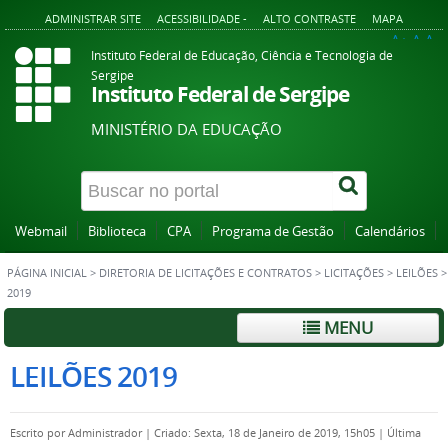
ADMINISTRAR SITE
ACESSIBILIDADE -
ALTO CONTRASTE
MAPA
A+
A
A-
Instituto Federal de Educação, Ciência e Tecnologia de
Sergipe
Instituto Federal de Sergipe
MINISTÉRIO DA EDUCAÇÃO
Webmail
Biblioteca
CPA
Programa de Gestão
Calendários
PÁGINA INICIAL
>
DIRETORIA DE LICITAÇÕES E CONTRATOS
>
LICITAÇÕES
>
LEILÕES
>
2019
MENU
LEILÕES 2019
Escrito por
Administrador
|
Criado: Sexta, 18 de Janeiro de 2019, 15h05
|
Última