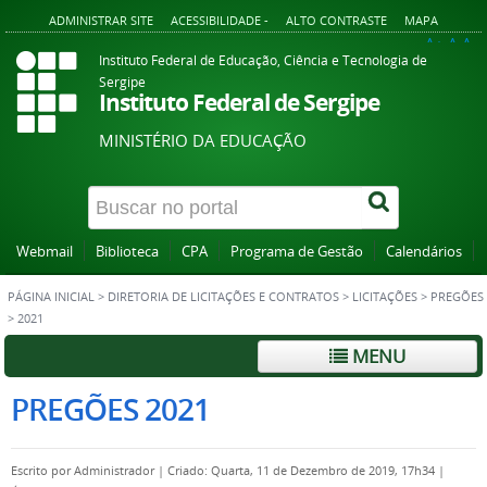
ADMINISTRAR SITE
ACESSIBILIDADE -
ALTO CONTRASTE
MAPA
A+
A
A-
Instituto Federal de Educação, Ciência e Tecnologia de
Sergipe
Instituto Federal de Sergipe
MINISTÉRIO DA EDUCAÇÃO
Webmail
Biblioteca
CPA
Programa de Gestão
Calendários
PÁGINA INICIAL
>
DIRETORIA DE LICITAÇÕES E CONTRATOS
>
LICITAÇÕES
>
PREGÕES
>
2021
MENU
PREGÕES 2021
Escrito por
Administrador
|
Criado: Quarta, 11 de Dezembro de 2019, 17h34
|