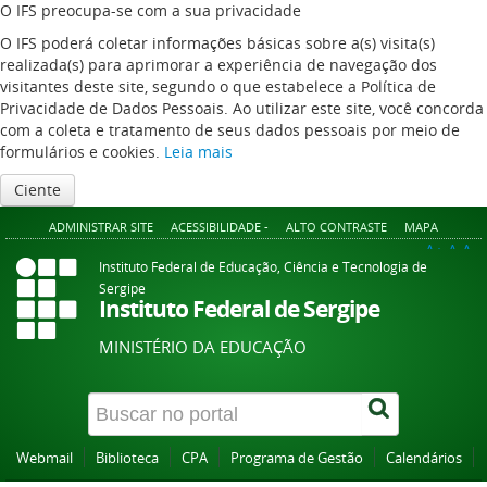
O IFS preocupa-se com a sua privacidade
O IFS poderá coletar informações básicas sobre a(s) visita(s)
realizada(s) para aprimorar a experiência de navegação dos
visitantes deste site, segundo o que estabelece a Política de
Privacidade de Dados Pessoais. Ao utilizar este site, você concorda
com a coleta e tratamento de seus dados pessoais por meio de
formulários e cookies.
Leia mais
Ciente
ADMINISTRAR SITE
ACESSIBILIDADE -
ALTO CONTRASTE
MAPA
A+
A
A-
Instituto Federal de Educação, Ciência e Tecnologia de
Sergipe
Instituto Federal de Sergipe
MINISTÉRIO DA EDUCAÇÃO
Webmail
Biblioteca
CPA
Programa de Gestão
Calendários