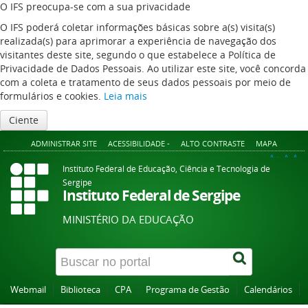
O IFS preocupa-se com a sua privacidade
O IFS poderá coletar informações básicas sobre a(s) visita(s)
realizada(s) para aprimorar a experiência de navegação dos
visitantes deste site, segundo o que estabelece a Política de
Privacidade de Dados Pessoais. Ao utilizar este site, você concorda
com a coleta e tratamento de seus dados pessoais por meio de
formulários e cookies.
Leia mais
Ciente
ADMINISTRAR SITE
ACESSIBILIDADE -
ALTO CONTRASTE
MAPA
A+
A
A-
Instituto Federal de Educação, Ciência e Tecnologia de
Sergipe
Instituto Federal de Sergipe
MINISTÉRIO DA EDUCAÇÃO
Webmail
Biblioteca
CPA
Programa de Gestão
Calendários