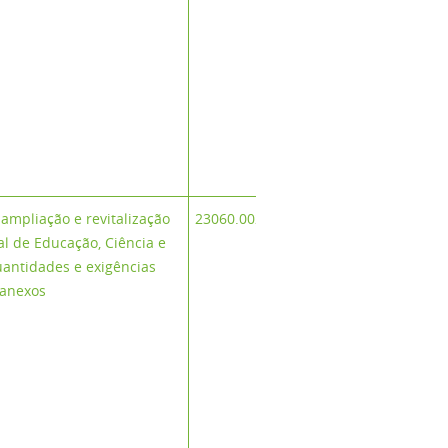
Empreendi
Planilha Orç
Planilha Orç
Planilha
Barre
ampliação e revitalização
23060.002524/2025-92
al de Educação, Ciência e
Proje
uantidades e exigências
Pro
s anexos