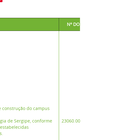
Nº DO PROCESSO
Respo
Esclarecimen
e
Projet
Complem
Projet
de construção do campus
Complem
ogia de Sergipe, conforme
23060.001740/2024-30
Projet
 estabelecidas
Complem
os.