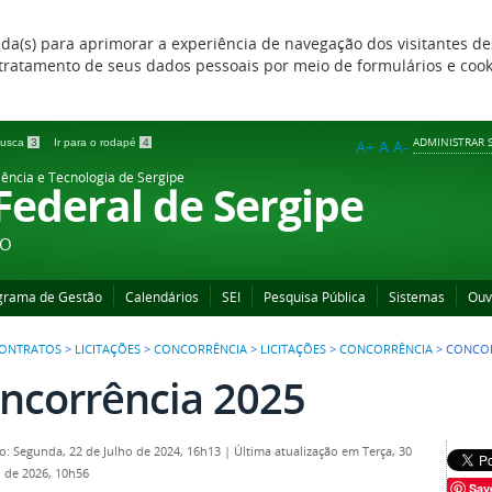
zada(s) para aprimorar a experiência de navegação dos visitantes de
 e tratamento de seus dados pessoais por meio de formulários e coo
ADMINISTRAR S
 busca
3
Ir para o rodapé
4
A+
A
A-
iência e Tecnologia de Sergipe
 Federal de Sergipe
ÃO
grama de Gestão
Calendários
SEI
Pesquisa Pública
Sistemas
Ouv
 CONTRATOS
>
LICITAÇÕES
>
CONCORRÊNCIA
>
LICITAÇÕES
>
CONCORRÊNCIA
>
CONCOR
ncorrência 2025
o: Segunda, 22 de Julho de 2024, 16h13
|
Última atualização em Terça, 30
 de 2026, 10h56
Sav