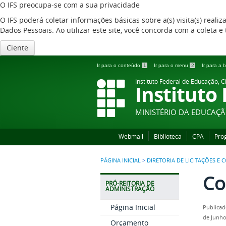
O IFS preocupa-se com a sua privacidade
O IFS poderá coletar informações básicas sobre a(s) visita(s) reali
Dados Pessoais. Ao utilizar este site, você concorda com a coleta
Ciente
Ir para o conteúdo
1
Ir para o menu
2
Ir para a
Instituto Federal de Educação, C
Instituto
MINISTÉRIO DA EDUCAÇ
Webmail
Biblioteca
CPA
Pro
PÁGINA INICIAL
>
DIRETORIA DE LICITAÇÕES E
Co
PRÓ-REITORIA DE
ADMINISTRAÇÃO
Página Inicial
Publicad
de Junho
Orçamento