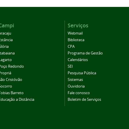
Campi
Serviços
Aracaju
Webmail
Estância
Biblioteca
Glória
CPA
Itabaiana
Programa de Gestão
Lagarto
Calendários
Poço Redondo
SEI
Propriá
Pesquisa Pública
São Cristóvão
Sistemas
Socorro
Ouvidoria
Tobias Barreto
Fale conosco
Educação a Distância
Boletim de Serviços