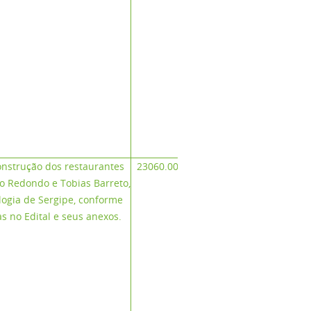
Projet
Complem
Projet
Complem
Projet
Complem
Projet
Complem
onstrução dos restaurantes
23060.002411/2025-97
o Redondo e Tobias Barreto,
logia de Sergipe, conforme
Relação
s no Edital e seus anexos.
Empreendim
Relação
Empreendi
Relação