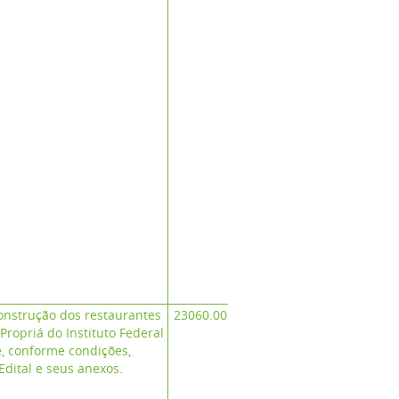
onstrução dos restaurantes
23060.002864/2025-13
ropriá do Instituto Federal
- Campus No
e, conforme condições,
Edital e seus anexos.
Relação