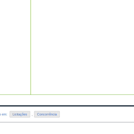
do em:
Licitações
,
Concorrência