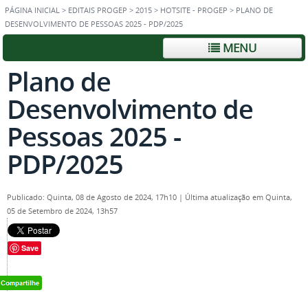
PÁGINA INICIAL
>
EDITAIS PROGEP
>
2015
>
HOTSITE - PROGEP
>
PLANO DE
DESENVOLVIMENTO DE PESSOAS 2025 - PDP/2025
MENU
Plano de
Desenvolvimento de
Pessoas 2025 -
PDP/2025
Publicado: Quinta, 08 de Agosto de 2024, 17h10
|
Última atualização em Quinta,
05 de Setembro de 2024, 13h57
Save