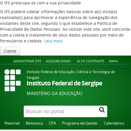
O IFS preocupa-se com a sua privacidade
O IFS poderá coletar informações básicas sobre a(s) visita(s)
realizada(s) para aprimorar a experiência de navegação dos
visitantes deste site, segundo o que estabelece a Política de
Privacidade de Dados Pessoais. Ao utilizar este site, você concorda
com a coleta e tratamento de seus dados pessoais por meio de
formulários e cookies.
Leia mais
Ciente
ADMINISTRAR SITE
ACESSIBILIDADE -
ALTO CONTRASTE
MAPA
A+
A
A-
Instituto Federal de Educação, Ciência e Tecnologia de
Sergipe
Instituto Federal de Sergipe
MINISTÉRIO DA EDUCAÇÃO
Webmail
Biblioteca
CPA
Programa de Gestão
Calendários