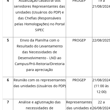
4
Atualização cadastral dos
PROGEP
19 a
servidores Representantes das
21/08/202
unidades (Usuários do PDP) e
das Chefias (Responsáveis
pelas Homologações) no Portal
SIPEC
5
Envio da Planilha com o
PROGEP
22/08/202
Resultado do Levantamento
das Necessidades de
Desenvolvimento - LND ao
Campus/Pró-Reitoria/Diretoria
para apreciação
6
Reunião com os representantes
PROGEP
21/08/202
das unidades (Usuários do PDP)
(11:00 às
12:00)
7
Análise e aglutinação das
Representantes
22 a
necessidades de
das unidades e
26/08/202