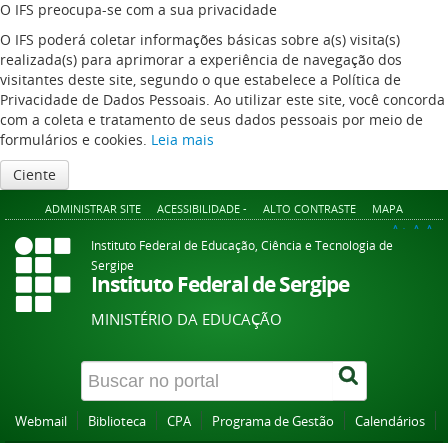
O IFS preocupa-se com a sua privacidade
O IFS poderá coletar informações básicas sobre a(s) visita(s)
realizada(s) para aprimorar a experiência de navegação dos
visitantes deste site, segundo o que estabelece a Política de
Privacidade de Dados Pessoais. Ao utilizar este site, você concorda
com a coleta e tratamento de seus dados pessoais por meio de
formulários e cookies.
Leia mais
Ciente
ADMINISTRAR SITE
ACESSIBILIDADE -
ALTO CONTRASTE
MAPA
A+
A
A-
Instituto Federal de Educação, Ciência e Tecnologia de
Sergipe
Instituto Federal de Sergipe
MINISTÉRIO DA EDUCAÇÃO
Webmail
Biblioteca
CPA
Programa de Gestão
Calendários