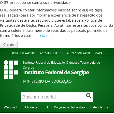
O IFS preocupa-se com a sua privacidade
O IFS poderá coletar informações básicas sobre a(s) visita(s)
realizada(s) para aprimorar a experiência de navegação dos
visitantes deste site, segundo o que estabelece a Política de
Privacidade de Dados Pessoais. Ao utilizar este site, você concorda
com a coleta e tratamento de seus dados pessoais por meio de
formulários e cookies.
Leia mais
Ciente
ADMINISTRAR SITE
ACESSIBILIDADE -
ALTO CONTRASTE
MAPA
A+
A
A-
Instituto Federal de Educação, Ciência e Tecnologia de
Sergipe
Instituto Federal de Sergipe
MINISTÉRIO DA EDUCAÇÃO
Webmail
Biblioteca
CPA
Programa de Gestão
Calendários