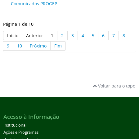
Comunicados PROGEP
Página 1 de 10
Início
Anterior
1
2
3
4
5
6
7
8
9
10
Próximo
Fim
Voltar para o topo
Acesso à Informação
Institucional
Ações e Programas